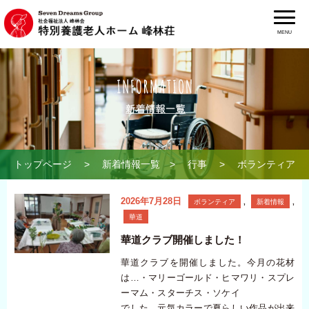
MENU
トップページ
>
新着情報一覧
>
行事
> ボランティア
2026年7月28日
ボランティア
,
新着情報
,
華道
華道クラブ開催しました！
華道クラブを開催しました。今月の花材
は…・マリーゴールド・ヒマワリ・スプレ
ーマム・スターチス・ソケイ
でした。元気カラーで夏らしい作品が出来