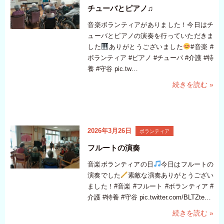
チューバとピアノ♫
音楽ボランティアがありました！今日はチ
ューバとピアノの演奏を行っていただきま
した
ありがとうございました
#音楽 #
ボランティア #ピアノ #チューバ #介護 #特
養 #守谷 pic.tw…
続きを読む »
2026年3月26日
ボランティア
フルートの演奏
音楽ボランティアの日
今日はフルートの
演奏でした
素敵な演奏ありがとうござい
ました！#音楽 #フルート #ボランティア #
介護 #特養 #守谷 pic.twitter.com/BLTZte…
続きを読む »