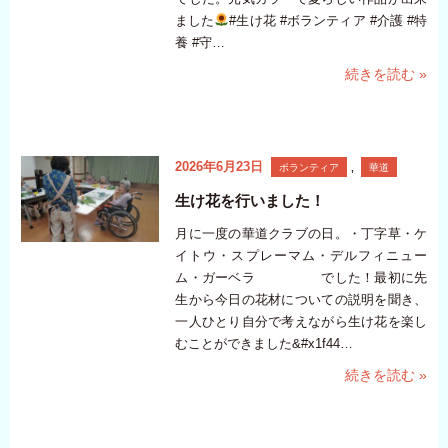
ました
#生け花 #ボランティア #介護 #特
養 #守…
続きを読む »
2026年6月23日
ボランティア
,
華道
生け花を行いました！
月に一度の華道クラブの日。・丁字草・ケ
イトウ・スプレーマム・デルフィニュー
ム・ガーベラ でした！最初に先
生から今日の花材についての説明を聞き、
一人ひとり自分で考えながら生け花を楽し
むことができました&#x1f44…
続きを読む »