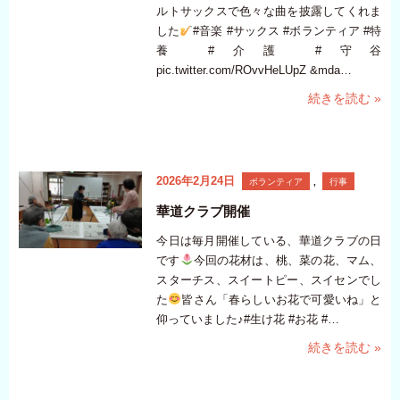
ルトサックスで色々な曲を披露してくれま
した
#音楽 #サックス #ボランティア #特
養 #介護 #守谷
pic.twitter.com/ROvvHeLUpZ &mda…
続きを読む »
2026年2月24日
ボランティア
,
行事
華道クラブ開催
今日は毎月開催している、華道クラブの日
です
今回の花材は、桃、菜の花、マム、
スターチス、スイートピー、スイセンでし
た
皆さん「春らしいお花で可愛いね」と
仰っていました♪#生け花 #お花 #…
続きを読む »