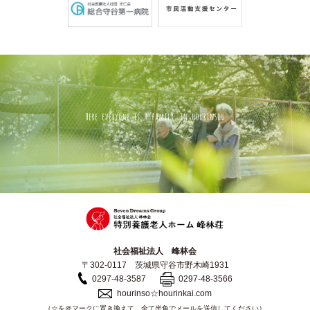
社会福祉法人 峰林会
〒302-0117 茨城県守谷市野木崎1931
0297-48-3587
0297-48-3566
hourinso☆hourinkai.com
（☆を＠マークに置き換えて、全て半角でメールを送信してください）