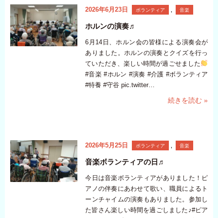
2026年6月23日
ボランティア
,
音楽
ホルンの演奏♬
6月14日、ホルン会の皆様による演奏会が
ありました。ホルンの演奏とクイズを行っ
ていただき、楽しい時間が過ごせました
#音楽 #ホルン #演奏 #介護 #ボランティア
#特養 #守谷 pic.twitter…
続きを読む »
2026年5月25日
ボランティア
,
音楽
音楽ボランティアの日♬
今日は音楽ボランティアがありました！ピ
アノの伴奏にあわせて歌い、職員によるト
ーンチャイムの演奏もありました。参加し
た皆さん楽しい時間を過ごしました♪#ピア