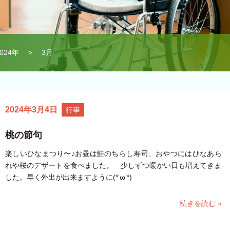
2024年
> 3月
2024年3月4日
行事
桃の節句
楽しいひなまつり〜♪お昼は鮭のちらし寿司、おやつにはひなあら
れや桜のデザートを食べました。 少しずつ暖かい日も増えてきま
した。早く外出が出来ますように(*’ω’*)
続きを読む »