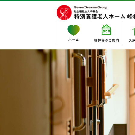
入居サービス
職員のご紹介
居宅サービス
特別養護老人ホーム
法人理念
・峰林荘通所介護事業所
採用情報
・募集職種
特別養護老人ホーム 峰林
・ゆうゆうケア・ワン 
・峰林荘（ユニット型）
特別養護老人ホーム 峰林