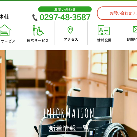
お問い合わせフ
入居案内
スタッフインタビュー
 峰林荘
峰林会 施設概要
ゆうゆうケア・ワン デイサー
・沿革
・
・入居申込から入所するまでの
・あかり居宅介護支援事業所
荘
デイサービスセンター
イベント紹介
・峰林荘（地域密着型）
荘（併設短期入所）