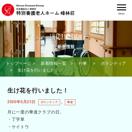
MENU
トップページ
>
新着情報一覧
>
行事
>
ボランティア
> 生け花を行いました！
生け花を行いました！
2026年6月23日
,
ボランティア
華道
月に一度の華道クラブの日。
・丁字草
・ケイトウ