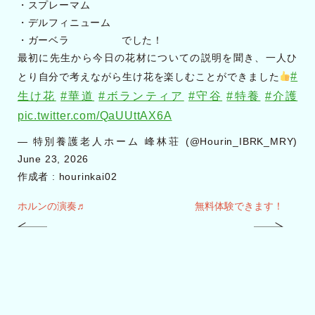
・スプレーマム
・デルフィニューム
・ガーベラ でした！
最初に先生から今日の花材についての説明を聞き、一人ひ
#
とり自分で考えながら生け花を楽しむことができました
生け花
#華道
#ボランティア
#守谷
#特養
#介護
pic.twitter.com/QaUUttAX6A
— 特別養護老人ホーム 峰林荘 (@Hourin_IBRK_MRY)
June 23, 2026
作成者 :
hourinkai02
ホルンの演奏♬
無料体験できます！