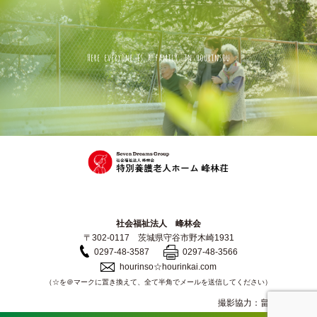
社会福祉法人 峰林会
〒302-0117 茨城県守谷市野木崎1931
0297-48-3587
0297-48-3566
hourinso☆hourinkai.com
（☆を＠マークに置き換えて、全て半角でメールを送信してください）
撮影協力：畠山 信義