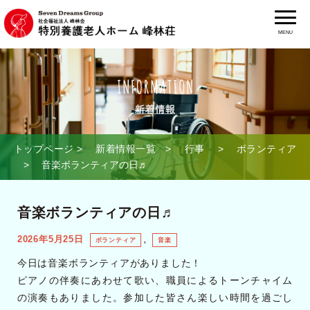
MENU
トップページ
>
新着情報一覧
>
行事
>
ボランティア
> 音楽ボランティアの日♬
音楽ボランティアの日♬
2026年5月25日
,
ボランティア
音楽
今日は音楽ボランティアがありました！
ピアノの伴奏にあわせて歌い、職員によるトーンチャイム
の演奏もありました。参加した皆さん楽しい時間を過ごし