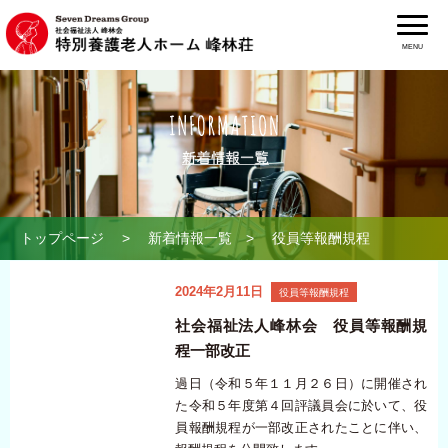
MENU
トップページ
>
新着情報一覧
> 役員等報酬規程
2024年2月11日
役員等報酬規程
社会福祉法人峰林会 役員等報酬規
程一部改正
過日（令和５年１１月２６日）に開催され
た令和５年度第４回評議員会に於いて、役
員報酬規程が一部改正されたことに伴い、