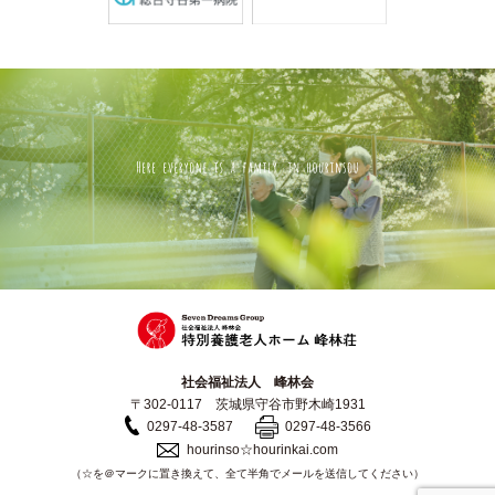
社会福祉法人 峰林会
〒302-0117 茨城県守谷市野木崎1931
0297-48-3587
0297-48-3566
hourinso☆hourinkai.com
（☆を＠マークに置き換えて、全て半角でメールを送信してください）