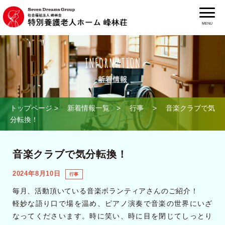
MENU
トップページ
>
新着情報一覧
>
行事
> 音楽クラブで気
分転換！
音楽クラブで気分転換！
2024年8月10日
行事
毎月、活動頂いている音楽ボランティアさんのご紹介！
軽妙な語り口で場を温め、ピアノ演奏で音楽の世界にいざ
なってくださいます。時に笑い、時に目を閉じてしっとり