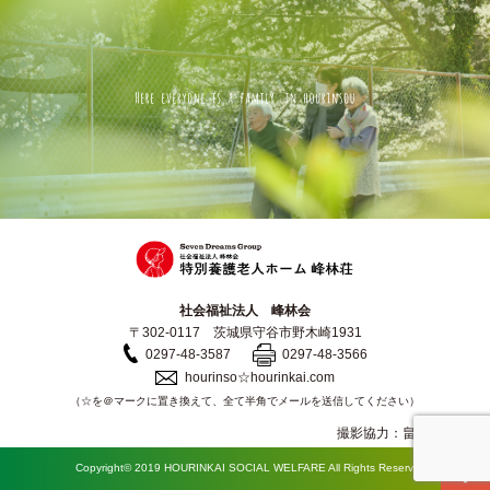
社会福祉法人 峰林会
〒302-0117 茨城県守谷市野木崎1931
0297-48-3587
0297-48-3566
hourinso☆hourinkai.com
（☆を＠マークに置き換えて、全て半角でメールを送信してください）
撮影協力：畠山 信義
Copyright© 2019 HOURINKAI SOCIAL WELFARE All Rights Reserved.