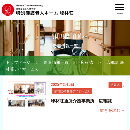
MENU
トップページ
>
新着情報一覧
>
広報誌
> 広報誌-峰
林荘デイサービス
2025年2月5日
広報誌
,
広報誌-峰林荘デイサービス
峰林荘通所介護事業所 広報誌
続きを読む »