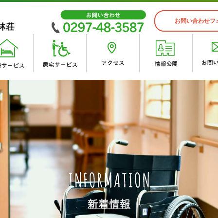
お問い合わせフ
入居案内
スタッフインタビュー
 峰林荘
峰林会 施設概要
ゆうゆうケア・ワン デイサー
・沿革
・
・入居申込から入所するまでの
・あかり居宅介護支援事業所
荘
デイサービスセンター
イベント紹介
・峰林荘（地域密着型）
荘（併設短期入所）