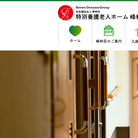
入居サービス
職員のご紹介
居宅サービス
特別養護老人ホーム
法人理念
・峰林荘通所介護事業所
採用情報
・募集職種
特別養護老人ホーム 峰林
・ゆうゆうケア・ワン 
・峰林荘（ユニット型）
特別養護老人ホーム 峰林