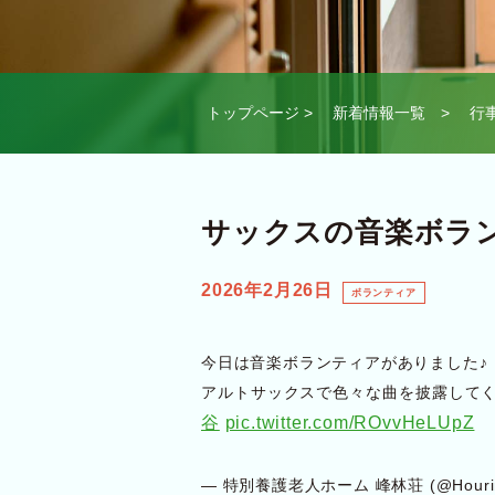
トップページ
>
新着情報一覧
>
行
サックスの音楽ボラ
2026年2月26日
ボランティア
今日は音楽ボランティアがありました♪
アルトサックスで色々な曲を披露して
谷
pic.twitter.com/ROvvHeLUpZ
— 特別養護老人ホーム 峰林荘 (@Hourin