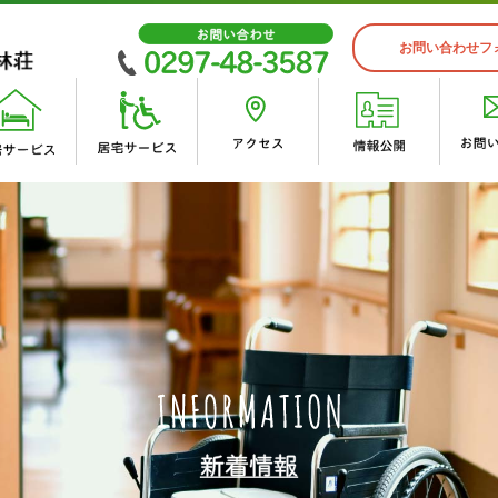
お問い合わせフ
入居案内
スタッフインタビュー
 峰林荘
峰林会 施設概要
ゆうゆうケア・ワン デイサー
・沿革
・
・入居申込から入所するまでの
・あかり居宅介護支援事業所
荘
デイサービスセンター
イベント紹介
・峰林荘（地域密着型）
荘（併設短期入所）