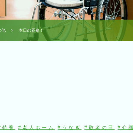
の他
> 本日の昼食！
#特養
#老人ホーム
#うなぎ
#敬老の日
#介