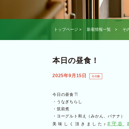
トップページ
>
新着情報一覧
>
そ
本日の昼食！
2025年9月15日
その他
今日の昼食
・うなぎちらし
・筑前煮
・ヨーグルト和え（みかん、バナナ）
#守谷
美味しく頂きました♪