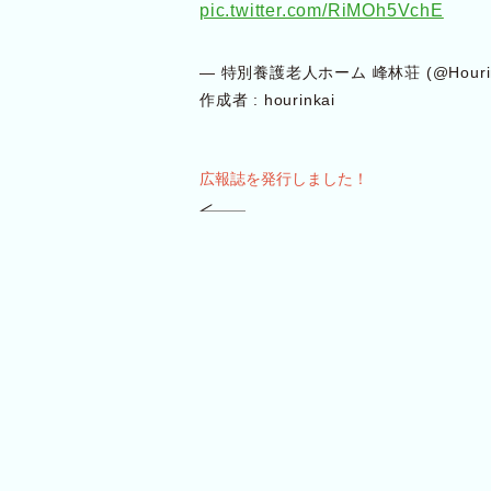
pic.twitter.com/RiMOh5VchE
— 特別養護老人ホーム 峰林荘 (@Hourin
作成者 :
hourinkai
広報誌を発行しました！