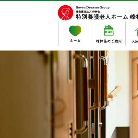
入居サービス
職員のご紹介
居宅サービス
特別養護老人ホーム
法人理念
・峰林荘通所介護事業所
採用情報
・募集職種
特別養護老人ホーム 峰林
・ゆうゆうケア・ワン 
・峰林荘（ユニット型）
特別養護老人ホーム 峰林