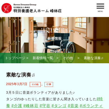
MENU
トップページ
>
新着情報一覧
>
その他
> 素敵な演奏♫
素敵な演奏♫
2025年3月7日
,
その他
行事
3月５日に音楽ボランティアがありました♪
#特
タンゴのゆったりした音楽に皆さん聞き入っていました
養
#介護
#峰林荘
#守谷
#タンゴ
#音楽
#ボランティ