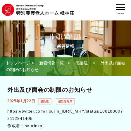
MENU
トップページ
>
新着情報一覧
>
感染症
> 外出及び面会
の制限のお知らせ
外出及び面会の制限のお知らせ
2025年1月22日
,
感染症
感染症対策
https://twitter.com/Hourin_IBRK_MRY/status/188188097
2112941405
作成者 :
hourinkai