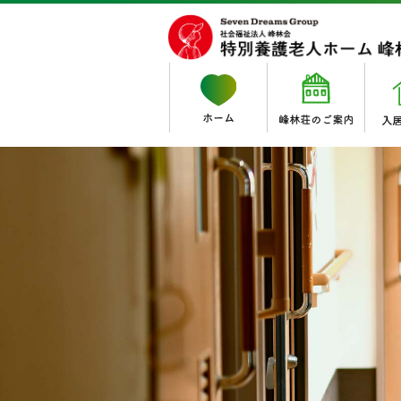
入居サービス
職員のご紹介
居宅サービス
特別養護老人ホーム
法人理念
・峰林荘通所介護事業所
採用情報
・募集職種
特別養護老人ホーム 峰林
・ゆうゆうケア・ワン 
・峰林荘（ユニット型）
特別養護老人ホーム 峰林